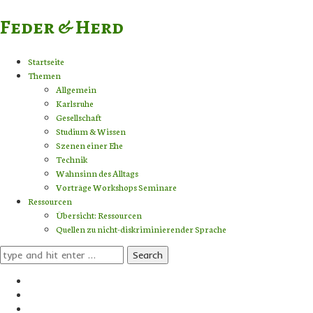
Feder & Herd
Startseite
Themen
Allgemein
Karlsruhe
Gesellschaft
Studium & Wissen
Szenen einer Ehe
Technik
Wahnsinn des Alltags
Vorträge Workshops Seminare
Ressourcen
Übersicht: Ressourcen
Quellen zu nicht-diskriminierender Sprache
Search
for: