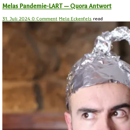
Melas Pandemie-LART — Quora Antwort
31. Juli 2024
0 Comment
Mela Eckenfels
read