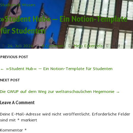
Studium & Wissen
»Student Hub« — Ein Notion-Template
für Studenten
24. Juli 2024
0 Comment
Mela Eckenfels
read
PREVIOUS POST
←
»Student Hub« — Ein Notion-Template für Studenten
NEXT POST
Die GWUP auf dem Weg zur weltanschaulichen Hegemonie
→
Leave A Comment
Deine E-Mail-Adresse wird nicht veröffentlicht.
Erforderliche Felder
sind mit
*
markiert
Kommentar
*