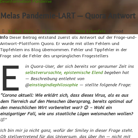
Desinformation
Pandemie
Melas Pandemie-LART — Quora Antwort
31. Juli 2024
0 Comment
Mela Eckenfels
read
Info
Dieser Beitrag entstand zuerst als Antwort auf der Frage-und-
Antwort-Plattform Quora. Er wurde mit allen Fehlern und
Tippfehlern ins Blog übernommen. Fehler und Tippfehler in der
Frage sind die Fehler des ursprünglichen Fragestellers
E
in Quora-User, der sich bereits vor geraumer Zeit ins
selbstverursachte, epistemische Elend
begeben hat
— Beschreibung entlehnt von
@
einstiegindiephilosophie
— stellte folgende Frage:
“Corona aktuell: Wie erklärt sich, dass dieses Virus, als es aus
dem Tierreich auf den Menschen übersprang, bereits optimal auf
den menschlichen Wirt vorbereitet war? 😉 – Wohl ein
einzigartiger Fall, wie uns staatliche Lügen weismachen wollen?
🤣”
Ich bin mir ja nicht ganz, wofür der Smiley in dieser Frage steht.
Ob stellvertretend für das Universum, das über ihn — nicht mit