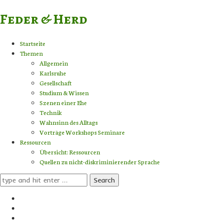
Feder & Herd
Startseite
Themen
Allgemein
Karlsruhe
Gesellschaft
Studium & Wissen
Szenen einer Ehe
Technik
Wahnsinn des Alltags
Vorträge Workshops Seminare
Ressourcen
Übersicht: Ressourcen
Quellen zu nicht-diskriminierender Sprache
Search
for: