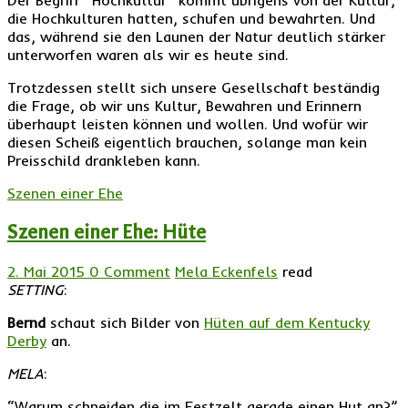
Der Begriff “Hochkultur” kommt übrigens von der Kultur,
die Hochkulturen hatten, schufen und bewahrten. Und
das, während sie den Launen der Natur deutlich stärker
unterworfen waren als wir es heute sind.
Trotzdessen stellt sich unsere Gesellschaft beständig
die Frage, ob wir uns Kultur, Bewahren und Erinnern
überhaupt leisten können und wollen. Und wofür wir
diesen Scheiß eigentlich brauchen, solange man kein
Preisschild drankleben kann.
Szenen einer Ehe
Szenen einer Ehe: Hüte
2. Mai 2015
0 Comment
Mela Eckenfels
read
SETTING
:
Bernd
schaut sich Bilder von
Hüten auf dem Kentucky
Derby
an.
MELA
:
“Warum schneiden die im Festzelt gerade einen Hut an?”