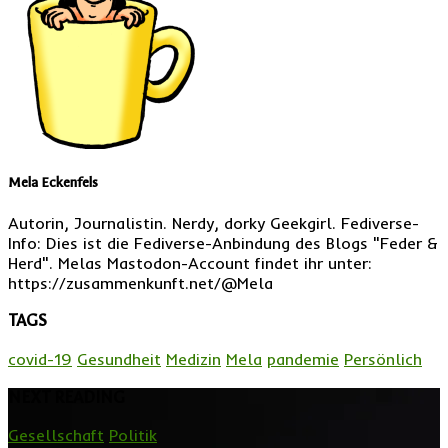
Mela Eckenfels
Autorin, Journalistin. Nerdy, dorky Geekgirl. Fediverse-
Info: Dies ist die Fediverse-Anbindung des Blogs "Feder &
Herd". Melas Mastodon-Account findet ihr unter:
https://zusammenkunft.net/@Mela
TAGS
covid-19
Gesundheit
Medizin
Mela
pandemie
Persönlich
NEXT READING
Gesellschaft
Politik