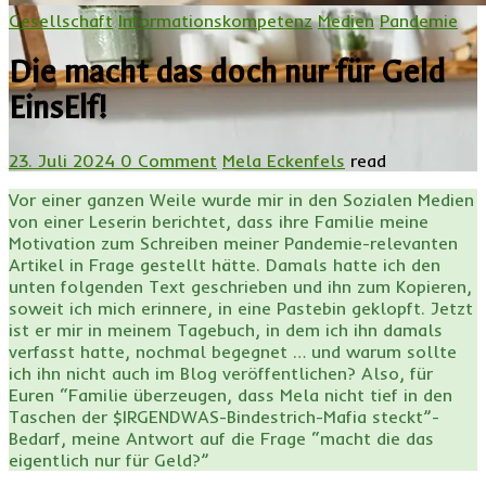
Gesellschaft
Informationskompetenz
Medien
Pandemie
Die macht das doch nur für Geld
EinsElf!
23. Juli 2024
0 Comment
Mela Eckenfels
read
Vor einer ganzen Weile wurde mir in den Sozialen Medien
von einer Leserin berichtet, dass ihre Familie meine
Motivation zum Schreiben meiner Pandemie-relevanten
Artikel in Frage gestellt hätte. Damals hatte ich den
unten folgenden Text geschrieben und ihn zum Kopieren,
soweit ich mich erinnere, in eine Pastebin geklopft. Jetzt
ist er mir in meinem Tagebuch, in dem ich ihn damals
verfasst hatte, nochmal begegnet … und warum sollte
ich ihn nicht auch im Blog veröffentlichen? Also, für
Euren “Familie überzeugen, dass Mela nicht tief in den
Taschen der $IRGENDWAS-Bindestrich-Mafia steckt”-
Bedarf, meine Antwort auf die Frage “macht die das
eigentlich nur für Geld?”