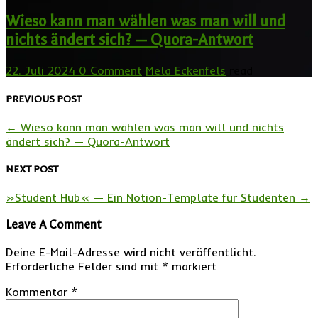
Wieso kann man wählen was man will und
nichts ändert sich? — Quora-Antwort
22. Juli 2024
0 Comment
Mela Eckenfels
read
PREVIOUS POST
←
Wieso kann man wählen was man will und nichts
ändert sich? — Quora-Antwort
NEXT POST
»Student Hub« — Ein Notion-Template für Studenten
→
Leave A Comment
Deine E-Mail-Adresse wird nicht veröffentlicht.
Erforderliche Felder sind mit
*
markiert
Kommentar
*