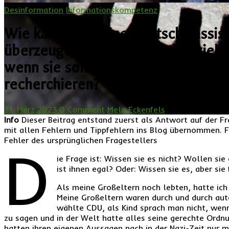
Desinformation
Informationskompetenz
Wie kann ich meine deutsch-russis
überzeugen, dass Russland gezielt 
wenn sie sonst keinen Medien trau
recherchieren? — Quora-Antwort
31. März 2023
0 Comment
Mela Eckenfels
read
Info
Dieser Beitrag entstand zuerst als Antwort auf der 
mit allen Fehlern und Tippfehlern ins Blog übernommen. Fe
Fehler des ursprünglichen Fragestellers
D
ie Frage ist: Wissen sie es nicht? Wollen sie
ist ihnen egal? Oder: Wissen sie es, aber sie
Als meine Großeltern noch lebten, hatte ic
Meine Großeltern waren durch und durch auto
wählte CDU, als Kind sprach man nicht, wen
zu sagen und in der Welt hatte alles seine gerechte Ordnu
hatten ihren eigenen Aussagen nach in der Nazi-Zeit nur 