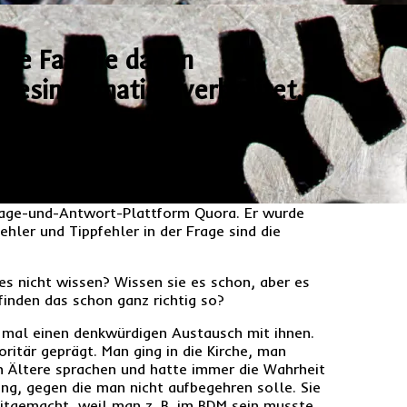
che Familie davon
Desinformation verbreitet,
en und daher nicht selber
Frage-und-Antwort-Plattform Quora. Er wurde
hler und Tippfehler in der Frage sind die
 es nicht wissen? Wissen sie es schon, aber es
 finden das schon ganz richtig so?
h mal einen denkwürdigen Austausch mit ihnen.
ritär geprägt. Man ging in die Kirche, man
n Ältere sprachen und hatte immer die Wahrheit
ng, gegen die man nicht aufbegehren solle. Sie
mitgemacht, weil man z. B. im BDM sein musste,