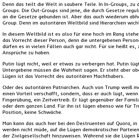
Denn das teilt die Welt in saubere Teile. In In-Groups, zu 
Groups. Die Out-Groups sind jene, die durch Gesetze regu
an die Gesetze gebunden ist. Aber das auch wiederum abhän
Group. Denn im autoritären Weltbild sind Hierarchien wicht
In diesem Weltbild ist es also für eine hoch im Rang stehe
das Vorrecht dieser Person, denn die untergebenen Person
dürfen es in vielen Fällen auch gar nicht. Für sie heißt es
Ansprüche zu haben.
Putin lügt nicht, weil er etwas zu verbergen hat. Putin lügt
Untergebene müssen die Wahrheit sagen. Er steht aber oben
Lügen ist das Vorrecht des autoritären Machthabers.
Oder des autoritären Patriarchen. Auch von Trump weiß man 
einen Vorteil verschafft, sondern, dass er auch lügt, wenn 
Fingerübung, ein Zeitvertreib. Er lügt gegenüber der Fam
oder dem ganzen Land. Für ihn ist lügen ebenso wie für Tr
Position, keine Schwäche.
Man kann das auch hier bei den Destruenten auf Quora, in
werden nicht müde, auf die Lügen demokratischer Parteien
der Zivilgesellschaft hinzuweisen. Während sie die Lüge