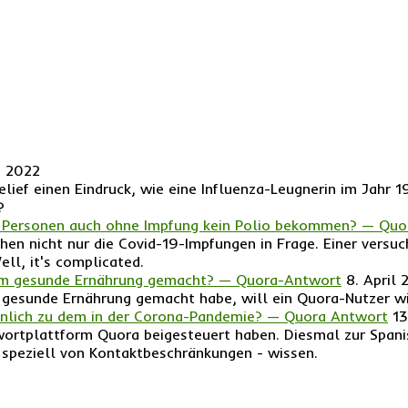
i 2022
elief einen Eindruck, wie eine Influenza-Leugnerin im Jahr
?
te Personen auch ohne Impfung kein Polio bekommen? — Qu
schen nicht nur die Covid-19-Impfungen in Frage. Einer vers
ll, it's complicated.
 um gesunde Ernährung gemacht? — Quora-Antwort
8. April 
gesunde Ernährung gemacht habe, will ein Quora-Nutzer w
ähnlich zu dem in der Corona-Pandemie? — Quora Antwort
13
wortplattform Quora beigesteuert haben. Diesmal zur Spani
speziell von Kontaktbeschränkungen - wissen.