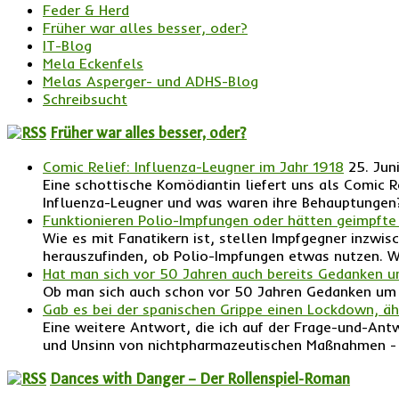
Feder & Herd
Früher war alles besser, oder?
IT-Blog
Mela Eckenfels
Melas Asperger- und ADHS-Blog
Schreibsucht
Früher war alles besser, oder?
Comic Relief: Influenza-Leugner im Jahr 1918
25. Jun
Eine schottische Komödiantin liefert uns als Comic R
Influenza-Leugner und was waren ihre Behauptungen
Funktionieren Polio-Impfungen oder hätten geimpf
Wie es mit Fanatikern ist, stellen Impfgegner inzwi
herauszufinden, ob Polio-Impfungen etwas nutzen. We
Hat man sich vor 50 Jahren auch bereits Gedanken
Ob man sich auch schon vor 50 Jahren Gedanken um 
Gab es bei der spanischen Grippe einen Lockdown, 
Eine weitere Antwort, die ich auf der Frage-und-Ant
und Unsinn von nichtpharmazeutischen Maßnahmen - 
Dances with Danger – Der Rollenspiel-Roman