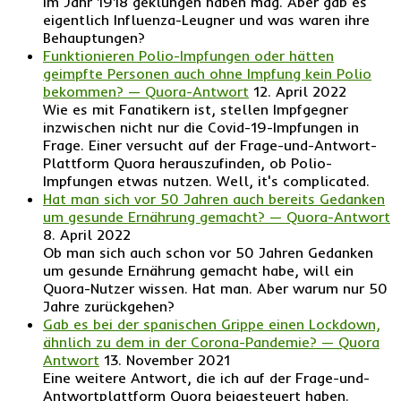
im Jahr 1918 geklungen haben mag. Aber gab es
eigentlich Influenza-Leugner und was waren ihre
Behauptungen?
Funktionieren Polio-Impfungen oder hätten
geimpfte Personen auch ohne Impfung kein Polio
bekommen? — Quora-Antwort
12. April 2022
Wie es mit Fanatikern ist, stellen Impfgegner
inzwischen nicht nur die Covid-19-Impfungen in
Frage. Einer versucht auf der Frage-und-Antwort-
Plattform Quora herauszufinden, ob Polio-
Impfungen etwas nutzen. Well, it's complicated.
Hat man sich vor 50 Jahren auch bereits Gedanken
um gesunde Ernährung gemacht? — Quora-Antwort
8. April 2022
Ob man sich auch schon vor 50 Jahren Gedanken
um gesunde Ernährung gemacht habe, will ein
Quora-Nutzer wissen. Hat man. Aber warum nur 50
Jahre zurückgehen?
Gab es bei der spanischen Grippe einen Lockdown,
ähnlich zu dem in der Corona-Pandemie? — Quora
Antwort
13. November 2021
Eine weitere Antwort, die ich auf der Frage-und-
Antwortplattform Quora beigesteuert haben.