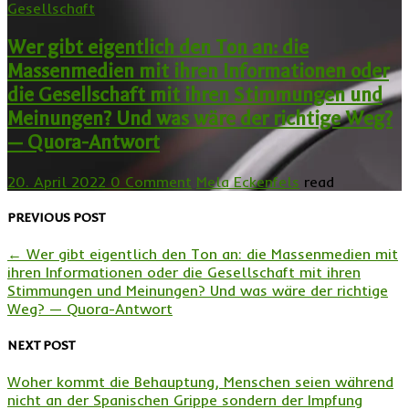
Gesellschaft
Wer gibt eigentlich den Ton an: die
Massenmedien mit ihren Informationen oder
die Gesellschaft mit ihren Stimmungen und
Meinungen? Und was wäre der richtige Weg?
— Quora-Antwort
20. April 2022
0 Comment
Mela Eckenfels
read
PREVIOUS POST
←
Wer gibt eigentlich den Ton an: die Massenmedien mit
ihren Informationen oder die Gesellschaft mit ihren
Stimmungen und Meinungen? Und was wäre der richtige
Weg? — Quora-Antwort
NEXT POST
Woher kommt die Behauptung, Menschen seien während
nicht an der Spanischen Grippe sondern der Impfung