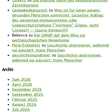
OliverG
zu
Die endlose Leere des bedeutungslosen
Zettelkastens
Gedankenkarussell
zu
Was ist für einen jungen,
gesunden Menschen sinnvoller: Gezielter Aufbau
des gesamten Immunsystems oder
Grippeschutzimpfung (“normale” Grippe, nicht
Corona)? — Quora-Antwort￼
Rebecca
zu
Die GWUP auf dem Weg zur
weltanschaulichen Hegemonie
Mela Eckenfels
zu
Geschichte analysieren, während
sie passiert: trans Menschen
geschichtenundmeer
zu
Geschichte analysieren,
während sie passiert: trans Menschen
Archiv
Juni 2026
April 2026
Dezember 2025
September 2025
Februar 2025
August 2024
Juli 2024