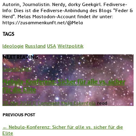
Autorin, Journalistin. Nerdy, dorky Geekgirl. Fediverse-
Info: Dies ist die Fediverse-Anbindung des Blogs "Feder &
Herd". Melas Mastodon-Account findet ihr unter:
https://zusammenkunft.net/@Mela
TAGS
Ideologie
Russland
USA
Weltpolitik
NEXT READING
Gesellschaft
Nebula-Konferenz: Sicher für alle vs. sicher
für die Elite
23. Mai 2022
0 Comment
Mela Eckenfels
read
PREVIOUS POST
←
Nebula-Konferenz: Sicher für alle vs. sicher für die
Elite