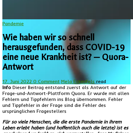
Pandemie
Wie haben wir so schnell
herausgefunden, dass COVID-19
eine neue Krankheit ist? — Quora-
Antwort
17. Juni 2022
0 Comment
Mela Eckenfels
read
Info
Dieser Beitrag entstand zuerst als Antwort auf der
Frage-und-Antwort-Plattform Quora. Er wurde mit allen
Fehlern und Tippfehlern ins Blog übernommen. Fehler
und Tippfehler in der Frage sind die Fehler des
ursprünglichen Fragestellers
Für so viele Menschen, die die erste Pandemie in ihrem
Leben erlebt haben (und hoffentlich auch die letzte) ist es