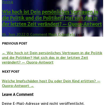
Politik
Wie hoch ist Dein persönliches Vertrauen in
die Politik und die Politiker? Hat sich das in
der letzten Zeit verändert? — Quora-Antwort
16. Juni 2022
0 Comment
Mela Eckenfels
read
PREVIOUS POST
←
Wie hoch ist Dein persönliches Vertrauen in die Politik
und die Politiker? Hat sich das in der letzten Zeit
verändert? — Quora-Antwort
NEXT POST
Welche Impfschäden hast Du oder Dein Kind erlitten? —
Quora-Antwort
→
Leave A Comment
Deine E-Mail-Adresse wird nicht veröffentlicht.