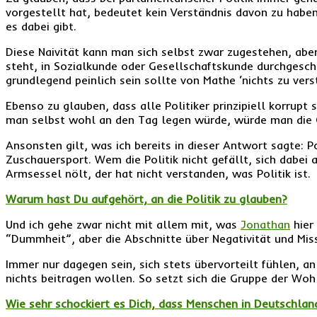
vorgestellt hat, bedeutet kein Verständnis davon zu habe
es dabei gibt.
Diese Naivität kann man sich selbst zwar zugestehen, abe
steht, in Sozialkunde oder Gesellschaftskunde durchgesc
grundlegend peinlich sein sollte von Mathe ‘nichts zu vers
Ebenso zu glauben, dass alle Politiker prinzipiell korrupt 
man selbst wohl an den Tag legen würde, würde man di
Ansonsten gilt, was ich bereits in dieser Antwort sagte: Po
Zuschauersport. Wem die Politik nicht gefällt, sich dabe
Armsessel nölt, der hat nicht verstanden, was Politik ist.
Warum hast Du aufgehört, an die Politik zu glauben?
Und ich gehe zwar nicht mit allem mit, was
Jonathan
hier
“Dummheit”, aber die Abschnitte über Negativität und Mis
Immer nur dagegen sein, sich stets übervorteilt fühlen, 
nichts beitragen wollen. So setzt sich die Gruppe der W
Wie sehr schockiert es Dich, dass Menschen in Deutschland