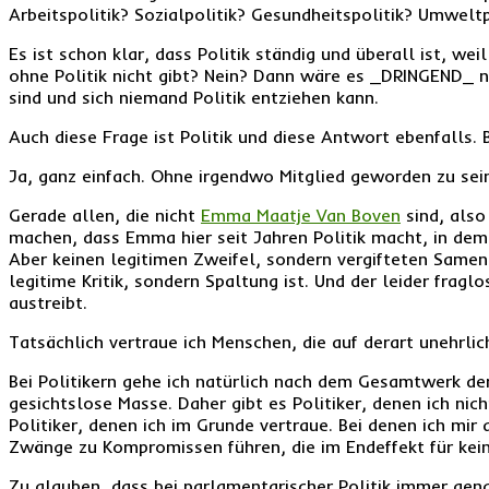
Arbeitspolitik? Sozialpolitik? Gesundheitspolitik? Umweltp
Es ist schon klar, dass Politik ständig und überall ist, 
ohne Politik nicht gibt? Nein? Dann wäre es _DRINGEND_ nö
sind und sich niemand Politik entziehen kann.
Auch diese Frage ist Politik und diese Antwort ebenfalls. B
Ja, ganz einfach. Ohne irgendwo Mitglied geworden zu sei
Gerade allen, die nicht
Emma Maatje Van Boven
sind, also
machen, dass Emma hier seit Jahren Politik macht, in dem 
Aber keinen legitimen Zweifel, sondern vergifteten Samen
legitime Kritik, sondern Spaltung ist. Und der leider frag
austreibt.
Tatsächlich vertraue ich Menschen, die auf derart unehrli
Bei Politikern gehe ich natürlich nach dem Gesamtwerk der
gesichtslose Masse. Daher gibt es Politiker, denen ich nich
Politiker, denen ich im Grunde vertraue. Bei denen ich mi
Zwänge zu Kompromissen führen, die im Endeffekt für keine
Zu glauben, dass bei parlamentarischer Politik immer g