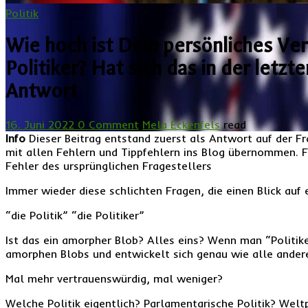
Politik
Wie hoch ist Dein persönliches Vert
Politiker? Hat sich das in der letz
Antwort
16. Juni 2022
0 Comment
Mela Eckenfels
read
Info
Dieser Beitrag entstand zuerst als Antwort auf der 
mit allen Fehlern und Tippfehlern ins Blog übernommen. Fe
Fehler des ursprünglichen Fragestellers
Immer wieder diese schlichten Fragen, die einen Blick auf
“die Politik” “die Politiker”
Ist das ein amorpher Blob? Alles eins? Wenn man “Politike
amorphen Blobs und entwickelt sich genau wie alle ander
Mal mehr vertrauenswürdig, mal weniger?
Welche Politik eigentlich? Parlamentarische Politik? Weltpo