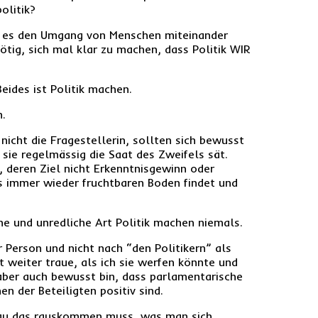
olitik?
weil es den Umgang von Menschen miteinander
tig, sich mal klar zu machen, dass Politik WIR
eides ist Politik machen.
n.
 nicht die Fragestellerin, sollten sich bewusst
sie regelmässig die Saat des Zweifels sät.
, deren Ziel nicht Erkenntnisgewinn oder
los immer wieder fruchtbaren Boden findet und
che und unredliche Art Politik machen niemals.
 Person und nicht nach “den Politikern” als
t weiter traue, als ich sie werfen könnte und
r aber auch bewusst bin, dass parlamentarische
n der Beteiligten positiv sind.
enau das rauskommen muss, was man sich