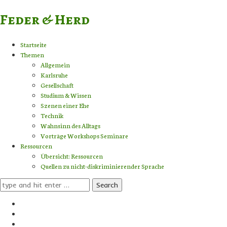
Feder & Herd
Startseite
Themen
Allgemein
Karlsruhe
Gesellschaft
Studium & Wissen
Szenen einer Ehe
Technik
Wahnsinn des Alltags
Vorträge Workshops Seminare
Ressourcen
Übersicht: Ressourcen
Quellen zu nicht-diskriminierender Sprache
Search
for: