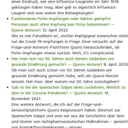
einen Eindruck, wie eine Influenza-Leugnerin im Jahr 1918
geklungen haben mag. Aber gab es eigentlich Influenza-
Leugner und was waren ihre Behauptungen?
Funktionieren Polio-Impfungen oder hätten geimpfte
Personen auch ohne Impfung kein Polio bekommen? —
Quora-Antwort
12. April 2022
Wie es mit Fanatikern ist, stellen Impfgegner inzwischen nicht
nur die Covid-19-Impfungen in Frage. Einer versucht auf der
Frage-und-Antwort-Plattform Quora herauszufinden, ob
Polio-Impfungen etwas nutzen. Well, it's complicated.
Hat man sich vor 50 Jahren auch bereits Gedanken um
gesunde Ernährung gemacht? — Quora-Antwort
8. April 2022
Ob man sich auch schon vor 50 Jahren Gedanken um
gesunde Ernährung gemacht habe, will ein Quora-Nutzer
wissen. Hat man. Aber warum nur 50 Jahre zurückgehen?
Gab es bei der spanischen Grippe einen Lockdown, ähnlich zu
dem in der Corona-Pandemie? — Quora Antwort
13.
November 2021
Eine weitere Antwort, die ich auf der Frage-und-
Antwortplattform Quora beigesteuert haben. Diesmal zur
Spanischen Grippe und was wir aus der Geschichte über Sinn
und Unsinn von nichtpharmazeutischen Maßnahmen - speziell
von Kontaktbeschränkungen - wissen.