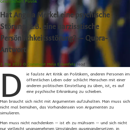
Gesellschaft
Politik
Hat Angela Merkel eine psychische
Störung, z.B. eine narzisstische
Persönlichkeitsstörung? — Quora-
Antwort
2. Mai 2022
0 Comment
Mela Eckenfels
read
D
ie faulste Art Kritik an Politikern, anderen Personen im
öffentlichen Leben oder schlicht Menschen mit einer
anderen politischen Einstellung zu üben, ist, es auf
eine psychische Erkrankung zu schieben.
Man braucht sich nicht mit Argumenten aufzuhalten. Man muss sich
nicht mal bemühen, das Vorhandensein von Argumenten zu
simulieren.
Man muss nicht nachdenken — ist eh zu mühsam — und sich nicht
nur vielleicht unangenehmen Umständen auseinandersetzen, in