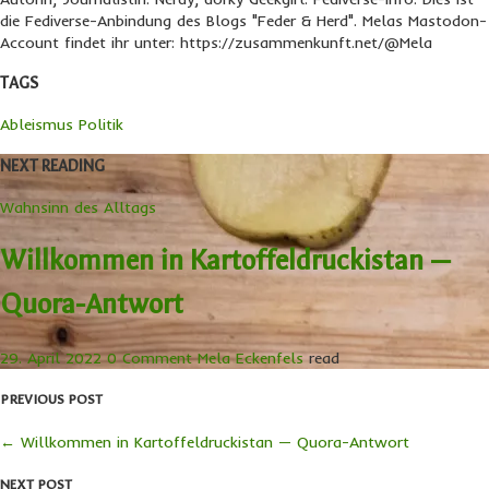
die Fediverse-Anbindung des Blogs "Feder & Herd". Melas Mastodon-
Account findet ihr unter: https://zusammenkunft.net/@Mela
TAGS
Ableismus
Politik
NEXT READING
Wahnsinn des Alltags
Willkommen in Kartoffeldruckistan —
Quora-Antwort
29. April 2022
0 Comment
Mela Eckenfels
read
PREVIOUS POST
←
Willkommen in Kartoffeldruckistan — Quora-Antwort
NEXT POST