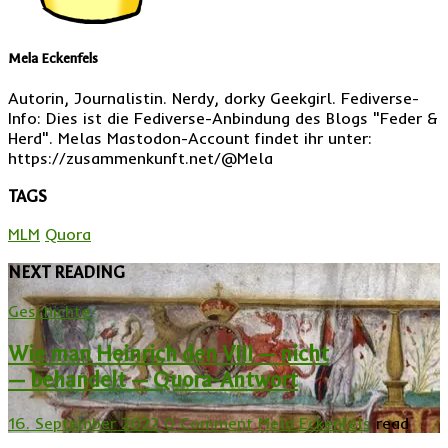
Mela Eckenfels
Autorin, Journalistin. Nerdy, dorky Geekgirl. Fediverse-
Info: Dies ist die Fediverse-Anbindung des Blogs "Feder &
Herd". Melas Mastodon-Account findet ihr unter:
https://zusammenkunft.net/@Mela
TAGS
MLM
Quora
NEXT READING
Geschichte
Wie man Heinrich den VIII — nicht
— behandelt — Quora-Antwort
16. September 2022
0 Comment
Mela Eckenfels
read