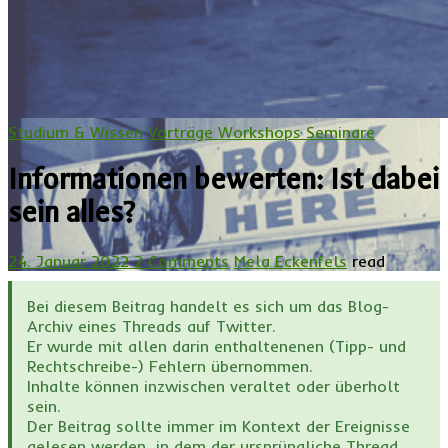
Studium & Wissen
Vorträge Workshops Seminare
Informationen bewerten: Ist dabei
sein alles?
24. Januar 2022
2 Comments
Mela Eckenfels
read
Bei diesem Beitrag handelt es sich um das Blog-
Archiv eines Threads auf Twitter.
Er wurde mit allen darin enthaltenenen (Tipp- und
Rechtschreibe-) Fehlern übernommen.
Inhalte können inzwischen veraltet oder überholt
sein.
Der Beitrag sollte immer im Kontext der Ereignisse
gelesen werden, in dem der ursprüngliche Thread