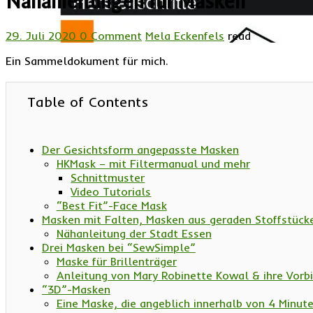
Nähanleitungen für Masken
29. Juli 2020
0 Comment
Mela Eckenfels
read
Ein Sammeldokument für mich.
Table of Contents
Der Gesichtsform angepasste Masken
HKMask – mit Filtermanual und mehr
Schnittmuster
Video Tutorials
“Best Fit”-Face Mask
Masken mit Falten, Masken aus geraden Stoffstück
Nähanleitung der Stadt Essen
Drei Masken bei “SewSimple”
Maske für Brillenträger
Anleitung von Mary Robinette Kowal & ihre Vorbi
“3D”-Masken
Eine Maske, die angeblich innerhalb von 4 Minu