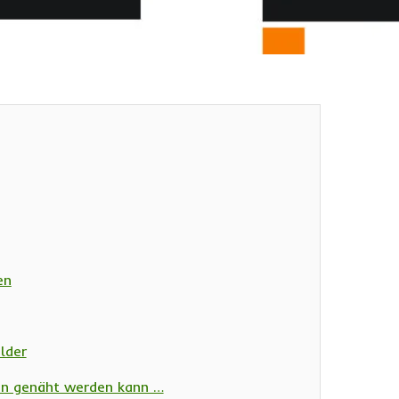
en
lder
ten genäht werden kann …