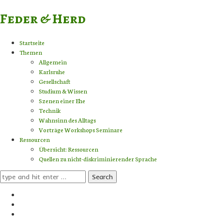
Feder & Herd
Startseite
Themen
Allgemein
Karlsruhe
Gesellschaft
Studium & Wissen
Szenen einer Ehe
Technik
Wahnsinn des Alltags
Vorträge Workshops Seminare
Ressourcen
Übersicht: Ressourcen
Quellen zu nicht-diskriminierender Sprache
Search
for: