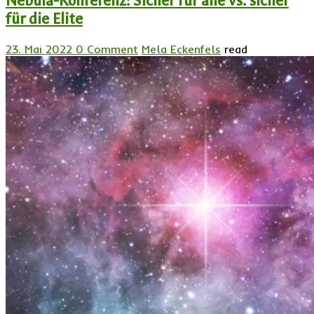
Nebula-Konferenz: Sicher für alle vs. sicher
für die Elite
23. Mai 2022
0 Comment
Mela Eckenfels
read